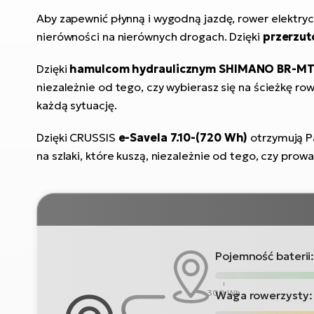
Aby zapewnić płynną i wygodną jazdę, rower elektry
nierówności na nierównych drogach. Dzięki
przerzu
Dzięki
hamulcom hydraulicznym SHIMANO BR-M
niezależnie od tego, czy wybierasz się na ścieżkę ro
każdą sytuację.
Dzięki CRUSSIS
e-Savela 7.10-(720 Wh)
otrzymują P
na szlaki, które kuszą, niezależnie od tego, czy prowa
Pojemność baterii
300 Wh
Waga rowerzysty: