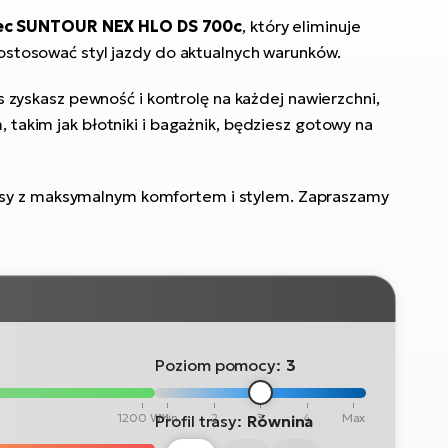
lec SUNTOUR NEX HLO DS 700c
, który eliminuje
stosować styl jazdy do aktualnych warunków.
s zyskasz pewność i kontrolę na każdej nawierzchni,
 takim jak błotniki i bagażnik, będziesz gotowy na
asy z maksymalnym komfortem i stylem. Zapraszamy
Poziom pomocy:
3
1200 Wh
Min
2
3
4
Max
Profil trasy:
Równina