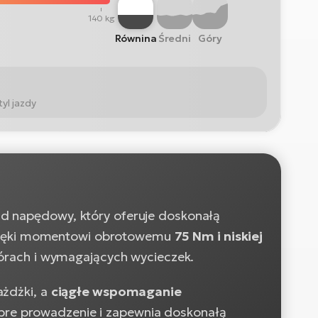
140 kg
Równina
Średni
Góry
yl jazdy
ad napędowy, który oferuje doskonałą
zięki momentowi obrotowemu
75 Nm i niskiej
 górach i wymagających wycieczek.
ażdżki, a
ciągłe wspomaganie
bre prowadzenie i zapewnia doskonałą