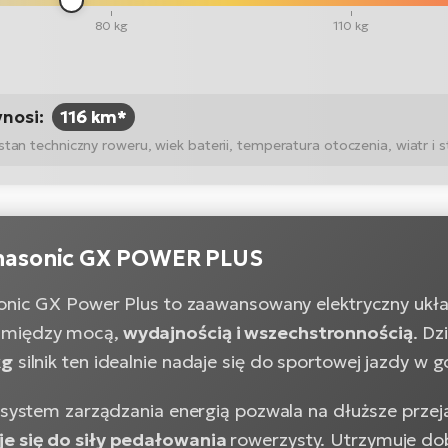
80 kg
110 kg
ynosi:
116 km*
n techniczny roweru, wiek baterii, temperatura otoczenia, wiatr i st
anasonic GX POWER PLUS
sonic GX Power Plus to zaawansowany elektryczny ukł
między mocą,
wydajnością i wszechstronnością
. D
kg
silnik ten idealnie nadaje się do sportowej jazdy w
y system zarządzania energią pozwala na dłuższe przej
e się do siły pedałowania
rowerzysty. Utrzymuje do