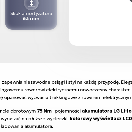
Skok amortyzatora
63 mm
)
zapewnia niezawodne osiągi i styl na każdą przygodę. Eleg
ingowemu rowerowi elektrycznemu nowoczesny charakter, kt
zę opanować wyzwania trekkingowe z rowerem elektryczny
ncie obrotowym
75 Nm
i pojemności
akumulatora LG Li-I
wyruszać na dłuższe wycieczki.
kolorowy wyświetlacz LC
naładowania akumulatora.