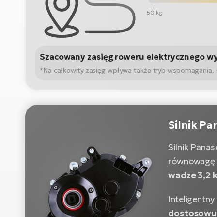
50 kg
Szacowany zasięg roweru elektrycznego w
*Na całkowity zasięg wpływa także tryb wspomagania, sta
Silnik P
Silnik Pana
równowagę 
wadze 3,2 
Inteligentn
dostosowuj