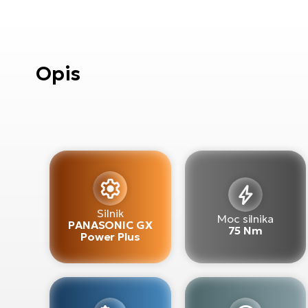
Opis
Silnik
Moc silnika
PANASONIC GX
75 Nm
Power Plus