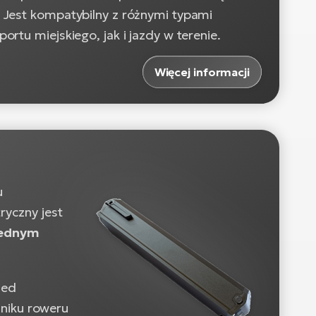
 Jest kompatybilny z różnymi typami
rtu miejskiego, jak i jazdy w terenie.
Więcej informacji
u
ryczny jest
jednym
zed
niku roweru