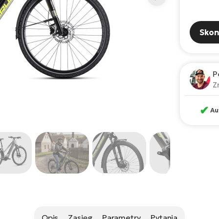
Skon
P
Z
✔
Au
Opis
Zasięg
Parametry
Pytania