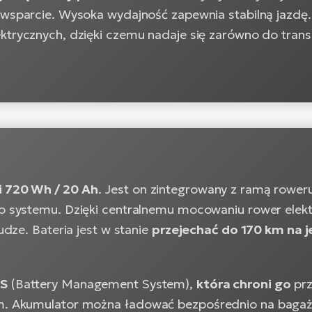
 wsparcie. Wysoka wydajność zapewnia stabilną jazdę.
trycznych, dzięki czemu nadaje się zarówno do transpo
i 720 Wh / 20 Ah
. Jest on zintegrowany z ramą rower
o systemu. Dzięki centralnemu mocowaniu rower elekt
dze. Bateria jest w stanie
przejechać do 170 km na 
MS
(Battery Management System),
która chroni go
pr
m. Akumulator można ładować bezpośrednio na bagaż