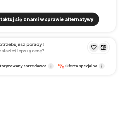
taktuj się z nami w sprawie alternatywy
otrzebujesz porady?
nalazłeś lepszą cenę?
%
toryzowany sprzedawca
i
Oferta specjalna
i