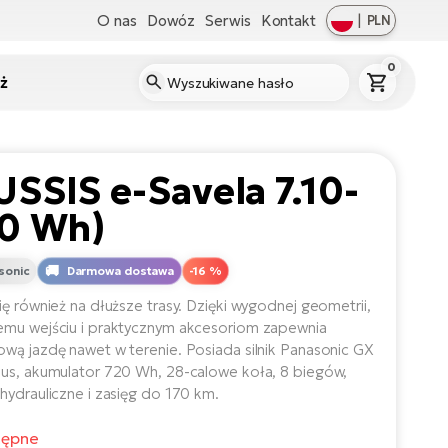
O nas
Dowóz
Serwis
Kontakt
|
PLN
0
ż
SSIS e-Savela 7.10-
20 Wh)
sonic
Darmowa dostawa
-16 %
ię również na dłuższe trasy. Dzięki wygodnej geometrii,
mu wejściu i praktycznym akcesoriom zapewnia
wą jazdę nawet w terenie. Posiada silnik Panasonic GX
us, akumulator 720 Wh, 28-calowe koła, 8 biegów,
hydrauliczne i zasięg do 170 km.
tępne