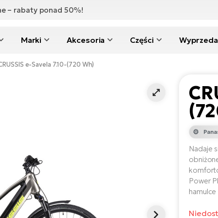
zne – rabaty ponad 50%!
Marki
Akcesoria
Części
Wyprzeda
CRUSSIS e-Savela 7.10-(720 Wh)
CRU
(7
Pana
Nadaje s
obniżone
komforto
Power Pl
hamulce 
Niedos