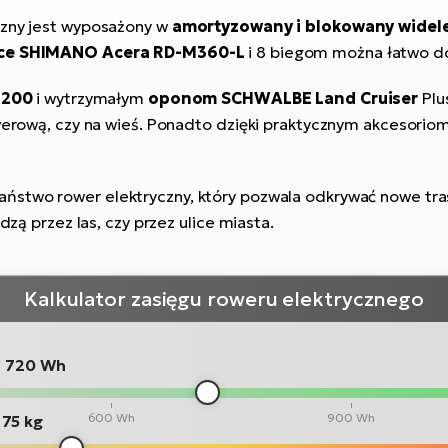
czny jest wyposażony w
amortyzowany i blokowany wide
tce SHIMANO Acera RD-M360-L
i 8 biegom można łatwo do
T200
i wytrzymałym
oponom SCHWALBE Land Cruiser
Plu
werową, czy na wieś. Ponadto dzięki praktycznym akcesoriom,
aństwo rower elektryczny, który pozwala odkrywać nowe tr
dzą przez las, czy przez ulice miasta.
Kalkulator zasięgu roweru elektrycznego
:
720 Wh
600 Wh
900 Wh
75 kg