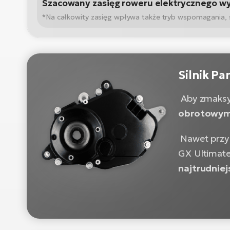
Szacowany zasięg roweru elektrycznego w
*Na całkowity zasięg wpływa także tryb wspomagania, sta
Silnik P
Aby zmaksy
obrotowym 
Nawet przy 
GX Ultimate
najtrudnie