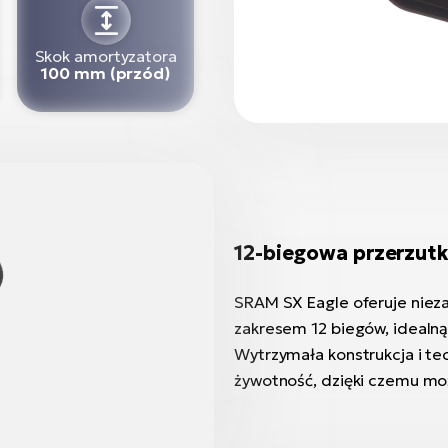
Skok amortyzatora
100 mm (przód)
12-biegowa przerzut
SRAM SX Eagle oferuje niez
zakresem 12 biegów, idealną
Wytrzymała konstrukcja i te
żywotność, dzięki czemu moż