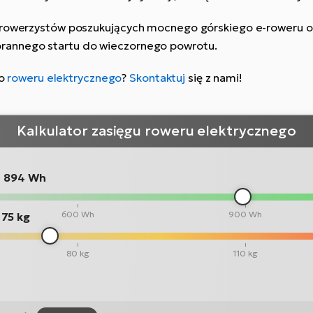
a rowerzystów poszukujących mocnego górskiego e-roweru o 
rannego startu do wieczornego powrotu.
go
roweru elektrycznego
?
Skontaktuj
się z nami!
Kalkulator zasięgu roweru elektrycznego
:
894 Wh
600 Wh
900 Wh
75 kg
80 kg
110 kg