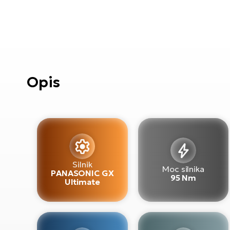
Opis
Silnik
Moc silnika
PANASONIC GX
95 Nm
Ultimate