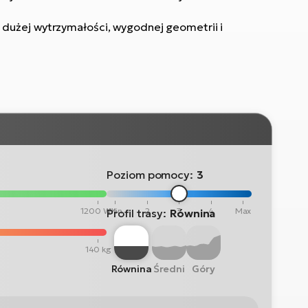
dużej wytrzymałości, wygodnej geometrii i
Poziom pomocy:
3
1200 Wh
Min
2
3
4
Max
Profil trasy:
Równina
140 kg
Równina
Średni
Góry