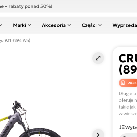
zne – rabaty ponad 50%!
Marki
Akcesoria
Części
Wyprzeda
o 9.11-(894 Wh)
CRU
(8
2026
Długie t
oferuje 
takie ja
zawiesz
Wybó