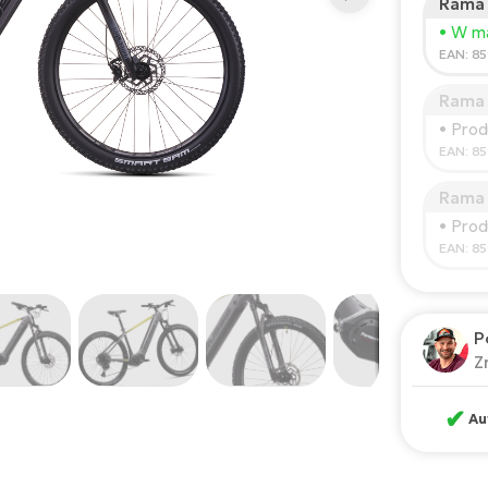
Rama 
Wzros
• W ma
150
EAN: 8
Rama
Zale
• Pro
*Podane
EAN: 8
Rama 
• Pro
EAN: 8
P
Z
✔
Au