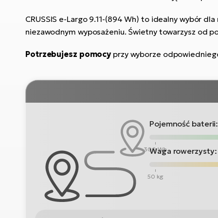
CRUSSIS e-Largo 9.11-(894 Wh) to idealny wybór dl
niezawodnym wyposażeniu. Świetny towarzysz od po
Potrzebujesz pomocy
przy wyborze odpowiednie
Pojemność baterii
300 Wh
Waga rowerzysty:
50 kg