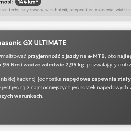
ynosi:
144 km*
n techniczny roweru, wiek baterii, temperatura otoczenia, wiatr i st
anasonic GX ULTIMATE
malizować
przyjemność z jazdy na e-MTB
, oto
najle
95 Nm i wadze zaledwie 2,95 kg
, pozwalający dotrz
niskiej kadencji jednostka
napędowa zapewnia stał
 jest jedną z najmocniejszych jednostek napędowych w 
jszych warunkach.