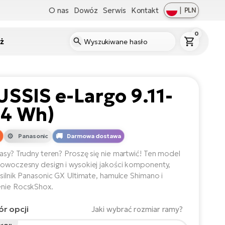
O nas
Dowóz
Serwis
Kontakt
|
PLN
0
ż
SSIS e-Largo 9.11-
94 Wh)
Panasonic
Darmowa dostawa
rasy? Trudny teren? Proszę się nie martwić! Ten model
nowoczesny design i wysokiej jakości komponenty,
k silnik Panasonic GX Ultimate, hamulce Shimano i
enie RocskShox.
r opcji
Jaki wybrać rozmiar ramy?