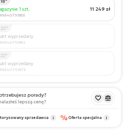
18"
t rowerzysty:
165
cm
11 249 zł
gazynie 1 szt.
210
595640731855
 20"
cany rozmiar
*
:
17 - 18" (M)
dukt wyprzedany
 wartości są orientacyjne.
595640731862
22"
dukt wyprzedany
595640731879
otrzebujesz porady?
nalazłeś lepszą cenę?
%
toryzowany sprzedawca
i
Oferta specjalna
i