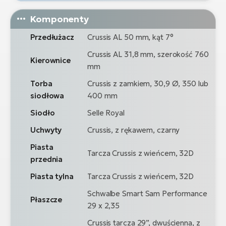
Komponenty
Przedłużacz
Crussis AL 50 mm, kąt 7°
Crussis AL 31,8 mm, szerokość 760
Kierownice
mm
Torba
Crussis z zamkiem, 30,9 Ø, 350 lub
siodłowa
400 mm
Siodło
Selle Royal
Uchwyty
Crussis, z rękawem, czarny
Piasta
Tarcza Crussis z wieńcem, 32D
przednia
Piasta tylna
Tarcza Crussis z wieńcem, 32D
Schwalbe Smart Sam Performance
Płaszcze
29 x 2,35
Crussis tarcza 29”, dwuścienna, z