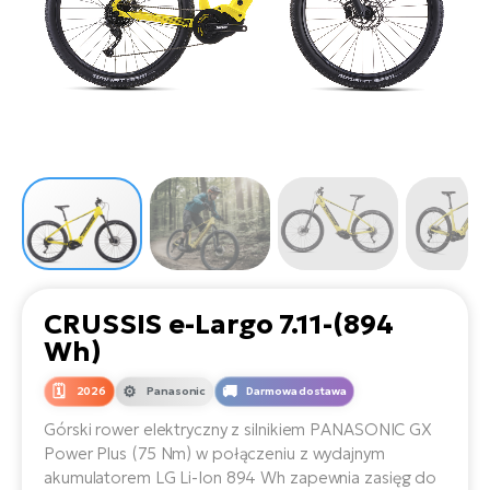
D
Sa
Wy
E-
ko
Tr
i 
ro
Se
e-
Le
Si
Tu
Fo
Ko
Sk
e-
Po
e-
ro
E-
ro
Ka
SU
Sil
Ap
ro
Ch
Cz
E-
Le
za
ro
Na
e-
AV
Ro
ko
ro
CRUSSIS e-Largo 7.11-(894
Ma
ro
Wh)
Da
E-
Ma
e-
ro
2026
Panasonic
Darmowa dostawa
sy
ro
4E
Fi
Górski rower elektryczny z silnikiem PANASONIC GX
Power Plus (75 Nm) w połączeniu z wydajnym
Gr
E-
Za
akumulatorem LG Li-Ion 894 Wh zapewnia zasięg do
e-