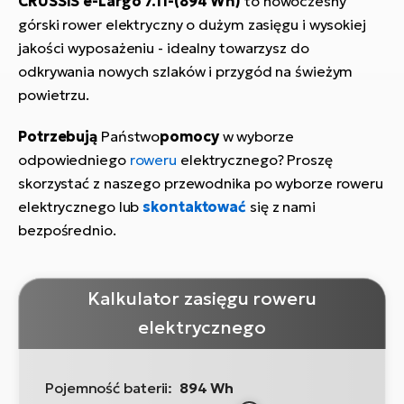
CRUSSIS e-Largo 7.11-(894 Wh)
to nowoczesny
górski rower elektryczny o dużym zasięgu i wysokiej
jakości wyposażeniu - idealny towarzysz do
odkrywania nowych szlaków i przygód na świeżym
powietrzu.
Potrzebują
Państwo
pomocy
w wyborze
odpowiedniego
roweru
elektrycznego? Proszę
skorzystać z naszego przewodnika po wyborze roweru
elektrycznego lub
skontaktować
się z nami
bezpośrednio.
Kalkulator zasięgu roweru
elektrycznego
Pojemność baterii:
894 Wh