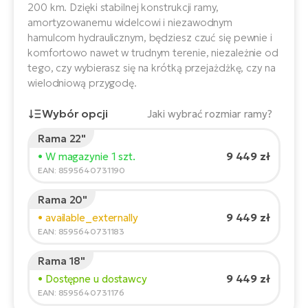
ro
200 km. Dzięki stabilnej konstrukcji ramy,
e-
ro
Gi
amortyzowanemu widelcowi i niezawodnym
hamulcom hydraulicznym, będziesz czuć się pewnie i
Ak
Ca
E-
komfortowo nawet w trudnym terenie, niezależnie od
TE
e-
ro
tego, czy wybierasz się na krótką przejażdżkę, czy na
ro
Bu
wielodniową przygodę.
Go
R2
E-
Wybór opcji
Jaki wybrać rozmiar ramy?
Ca
Pe
Rama 22"
Wzrost rowerzysty:
165
cm
9 449 zł
• W magazynie 1 szt.
E-
Rę
150
210
EAN: 8595640731190
ro
Po
Te
Rama 20"
ro
Zalecany rozmiar
*
:
17 - 18" (M)
9 449 zł
• available_externally
E-
*Podane wartości są orientacyjne.
EAN: 8595640731183
Ba
ro
ro
Ke
Rama 18"
T
9 449 zł
• Dostępne u dostawcy
E-
EAN: 8595640731176
To
Co