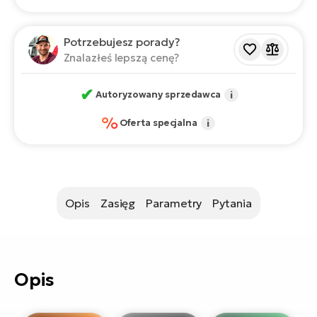
si
E-
Potrzebujesz porady?
GP
ro
Znalazłeś lepszą cenę?
lo
Te
E-
✔
Autoryzowany sprzedawca
i
ro
%
Oferta specjalna
i
S
E-
ro
Ri
Opis
Zasięg
Parametry
Pytania
E-
ro
Sa
Cr
Opis
E-