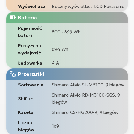
Wyświetlacz
Boczny wyświetlacz LCD Panasonic
Bateria
Pojemność
800 - 899 Wh
baterii
Precyzyjna
894 Wh
wydajność
Ładowarka
4 A
Przerzutki
Sortowanie
Shimano Alivio SL-M3100, 9 biegów
Shimano Alivio RD-M3100-SGS, 9
Shifter
biegów
Kaseta
Shimano CS-HG200-9, 9 biegów
Liczba
1x9
biegów