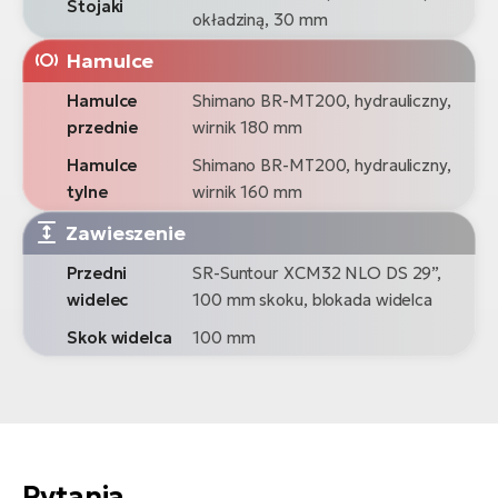
Stojaki
okładziną, 30 mm
Hamulce
Hamulce
Shimano BR-MT200, hydrauliczny,
przednie
wirnik 180 mm
Hamulce
Shimano BR-MT200, hydrauliczny,
tylne
wirnik 160 mm
Zawieszenie
Przedni
SR-Suntour XCM32 NLO DS 29”,
widelec
100 mm skoku, blokada widelca
Skok widelca
100 mm
Pytania