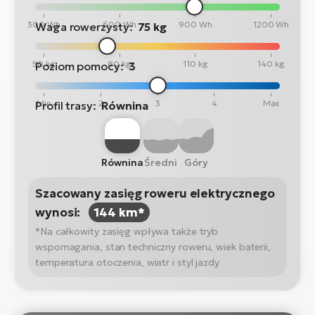
300 Wh
600 Wh
900 Wh
1200 Wh
Waga rowerzysty:
75 kg
50 kg
80 kg
110 kg
140 kg
Poziom pomocy:
3
Min
2
3
4
Max
Profil trasy:
Równina
Równina
Średni
Góry
Szacowany zasięg roweru elektrycznego
wynosi:
144 km*
*Na całkowity zasięg wpływa także tryb
wspomagania, stan techniczny roweru, wiek baterii,
temperatura otoczenia, wiatr i styl jazdy