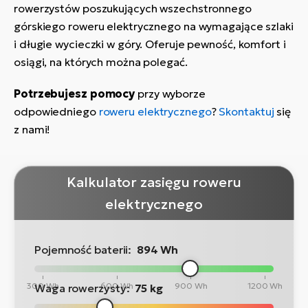
rowerzystów poszukujących wszechstronnego
górskiego roweru elektrycznego na wymagające szlaki
i długie wycieczki w góry. Oferuje pewność, komfort i
osiągi, na których można polegać.
Potrzebujesz pomocy
przy wyborze
odpowiedniego
roweru elektrycznego
?
Skontaktuj
się
z nami!
Kalkulator zasięgu roweru
elektrycznego
Pojemność baterii:
894 Wh
300 Wh
600 Wh
900 Wh
1200 Wh
Waga rowerzysty:
75 kg