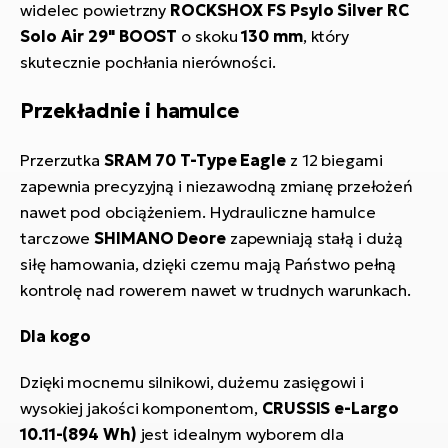
widelec powietrzny
ROCKSHOX FS Psylo Silver RC
Solo Air 29" BOOST
o skoku
130 mm
, który
skutecznie pochłania nierówności.
Przekładnie i hamulce
Przerzutka
SRAM 70 T-Type Eagle
z 12 biegami
zapewnia precyzyjną i niezawodną zmianę przełożeń
nawet pod obciążeniem. Hydrauliczne hamulce
tarczowe
SHIMANO Deore
zapewniają stałą i dużą
siłę hamowania, dzięki czemu mają Państwo pełną
kontrolę nad rowerem nawet w trudnych warunkach.
Dla kogo
Dzięki mocnemu silnikowi, dużemu zasięgowi i
wysokiej jakości komponentom,
CRUSSIS e-Largo
10.11-(894 Wh)
jest idealnym wyborem dla