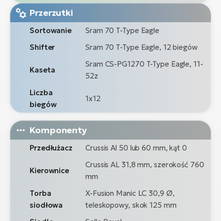
Przerzutki
Sortowanie
Sram 70 T-Type Eagle
Shifter
Sram 70 T-Type Eagle, 12 biegów
Sram CS-PG1270 T-Type Eagle, 11-
Kaseta
52z
Liczba
1x12
biegów
Komponenty
Przedłużacz
Crussis Al 50 lub 60 mm, kąt 0
Crussis AL 31,8 mm, szerokość 760
Kierownice
mm
Torba
X-Fusion Manic LC 30,9 Ø,
siodłowa
teleskopowy, skok 125 mm