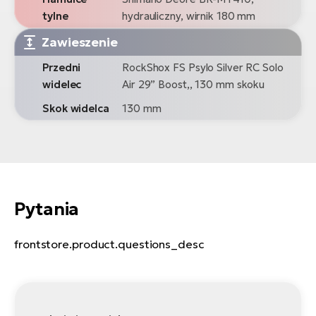
tylne
hydrauliczny, wirnik 180 mm
Zawieszenie
Przedni
RockShox FS Psylo Silver RC Solo
widelec
Air 29” Boost,, 130 mm skoku
Skok widelca
130 mm
Pytania
frontstore.product.questions_desc