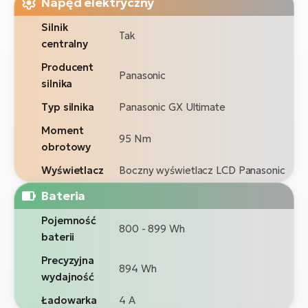
Napęd elektryczny
Silnik
Tak
centralny
Producent
Panasonic
silnika
Typ silnika
Panasonic GX Ultimate
Moment
95 Nm
obrotowy
Wyświetlacz
Boczny wyświetlacz LCD Panasonic
Bateria
Pojemność
800 - 899 Wh
baterii
Precyzyjna
894 Wh
wydajność
Ładowarka
4 A