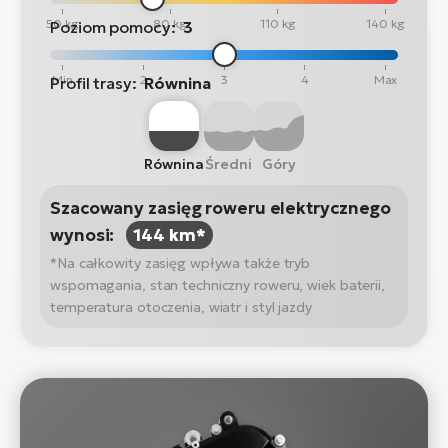
50 kg
80 kg
110 kg
140 kg
Poziom pomocy:
3
Min
2
3
4
Max
Profil trasy:
Równina
Równina
Średni
Góry
Szacowany zasięg roweru elektrycznego
wynosi:
144 km*
*Na całkowity zasięg wpływa także tryb
wspomagania, stan techniczny roweru, wiek baterii,
temperatura otoczenia, wiatr i styl jazdy