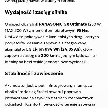
zwinną jazdę nawet w trudnym terenie.
Wydajność i zasięg silnika
O napęd dba silnik
PANASONIC GX Ultimate
(250 W,
MAX 500 W) z momentem obrotowym
95 Nm
.
Ułatwia to pokonywanie kamienistych dróg i ostrych
podjazdów. Zasilanie zapewnia zintegrowany
akumulator
LG Li-Ion 894 Wh (24,85 Ah)
, który
zapewnia zasięg do
200 km
na jednym ładowaniu -
idealny na beztroskie jednodniowe wycieczki.
Stabilność i zawieszenie
Akumulator jest w pełni zintegrowany z ramą, co
obniża środek ciężkości roweru i poprawia
prowadzenie na szybkich zjazdach i technicznych
odcinkach. Komfort i pewność w terenie zapewnia