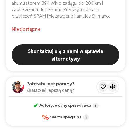
ro
akumulatorem 894 Wh o zasięgu do 200 km i
e-
ro
Gi
zawieszeniem RockShox. Precyzyjna zmiana
przełożeń SRAM i niezawodne hamulce Shimano.
Ak
Ca
E-
TE
e-
ro
Niedostępne
ro
Bu
Go
R2
E-
Skontaktuj się z nami w sprawie
Ca
Pe
alternatywy
E-
Rę
ro
Po
Te
Potrzebujesz porady?
ro
Znalazłeś lepszą cenę?
E-
Ba
ro
✔
Autoryzowany sprzedawca
i
ro
Ke
T
%
Oferta specjalna
i
E-
To
Co