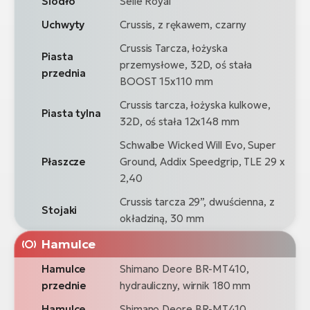
Siodło
Selle Royal
Uchwyty
Crussis, z rękawem, czarny
Crussis Tarcza, łożyska
Piasta
przemysłowe, 32D, oś stała
przednia
BOOST 15x110 mm
Crussis tarcza, łożyska kulkowe,
Piasta tylna
32D, oś stała 12x148 mm
Schwalbe Wicked Will Evo, Super
Płaszcze
Ground, Addix Speedgrip, TLE 29 x
2,40
Crussis tarcza 29”, dwuścienna, z
Stojaki
okładziną, 30 mm
Hamulce
Hamulce
Shimano Deore BR-MT410,
przednie
hydrauliczny, wirnik 180 mm
Hamulce
Shimano Deore BR-MT410,