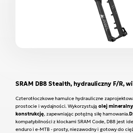
SRAM DB8 Stealth, hydrauliczny F/R, w
Czterotłoczkowe hamulce hydrauliczne zaprojektow
prostocie i wydajności. Wykorzystują
olej mineraln
konstrukcję
, zapewniając potężną siłę hamowania.
D
kompatybilności z klockami SRAM Code, DB8 jest id
enduro i e-MTB - prosty, niezawodny i gotowy do ciężk