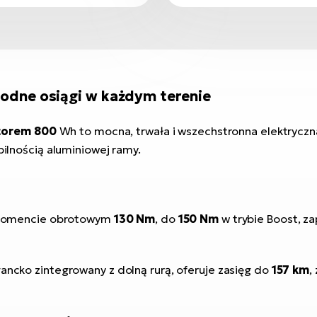
wodne osiągi w każdym terenie
atorem 800
Wh to mocna, trwała i wszechstronna elektrycz
bilnością aluminiowej ramy.
momencie obrotowym
130 Nm
, do
150 Nm
w trybie Boost, z
gancko zintegrowany z dolną rurą, oferuje zasięg do
157 km
,