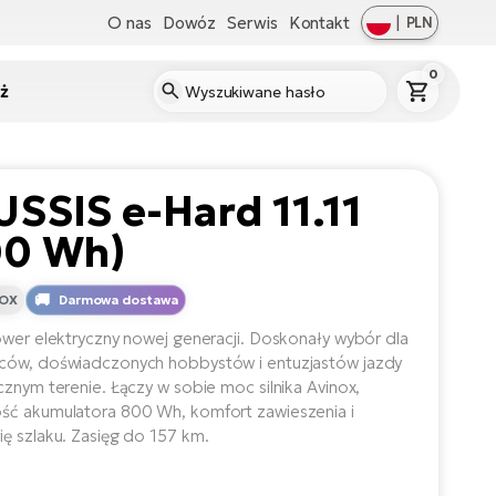
O nas
Dowóz
Serwis
Kontakt
|
PLN
0
ż
SSIS e-Hard 11.11
00 Wh)
NOX
Darmowa dostawa
ower elektryczny nowej generacji. Doskonały wybór dla
ców, doświadczonych hobbystów i entuzjastów jazdy
cznym terenie. Łączy w sobie moc silnika Avinox,
ć akumulatora 800 Wh, komfort zawieszenia i
ę szlaku. Zasięg do 157 km.