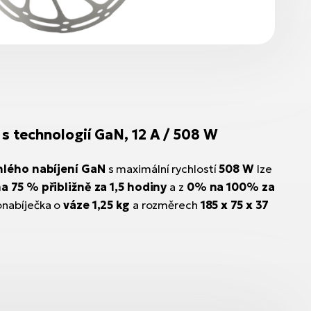
 s technologií GaN, 12 A / 508 W
hlého nabíjení GaN
s maximální rychlostí
508 W
lze
a 75 % přibližně za 1,5 hodiny
a z
0% na 100% za
onabíječka o
váze 1,25 kg
a rozměrech
185 x 75 x 37