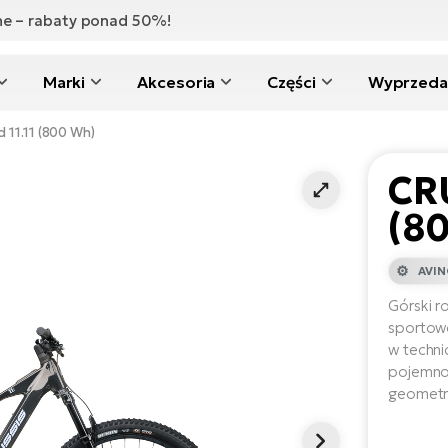
zne – rabaty ponad 50%!
Marki
Akcesoria
Części
Wyprzeda
 11.11 (800 Wh)
CRU
(8
AVI
Górski r
sportow
w techni
pojemnoś
geometri