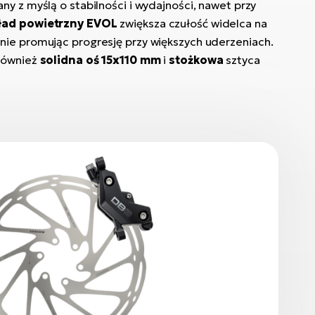
y z myślą o stabilności i wydajności, nawet przy
ad powietrzny EVOL
zwiększa czułość widelca na
nie promując progresję przy większych uderzeniach.
 również
solidna oś 15x110 mm
i
stożkowa
sztyca