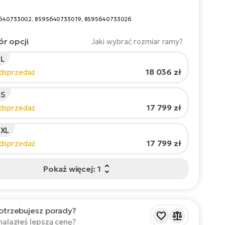
640733002
,
8595640733019, 8595640733026
r opcji
Jaki wybrać rozmiar ramy?
L
t rowerzysty:
165
cm
18 036 zł
edsprzedaż
210
 S
17 799 zł
edsprzedaż
cany rozmiar
*
:
17 - 18" (M)
 wartości są orientacyjne.
 XL
17 799 zł
edsprzedaż
Pokaż więcej: 1
otrzebujesz porady?
nalazłeś lepszą cenę?