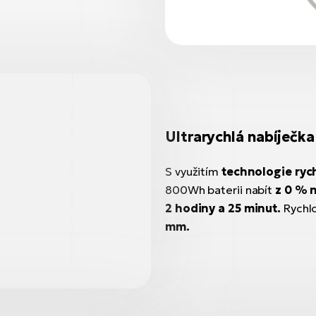
Ultrarychlá nabíječka
S využitím
technologie ryc
800Wh baterii nabít
z 0 % n
2 hodiny a 25 minut.
Rychl
mm.