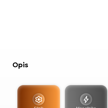
Opis
Silnik
Moc silnika