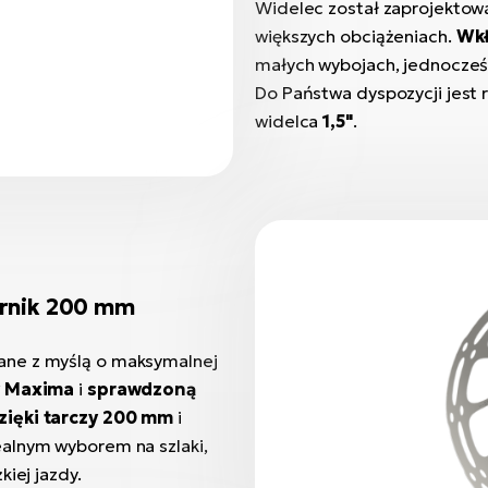
Widelec został zaprojektowan
większych obciążeniach.
Wkł
małych wybojach, jednocześ
Do Państwa dyspozycji jest
widelca
1,5"
.
irnik 200 mm
ane z myślą o maksymalnej
y Maxima
i
sprawdzoną
zięki tarczy 200 mm
i
ealnym wyborem na szlaki,
iej jazdy.