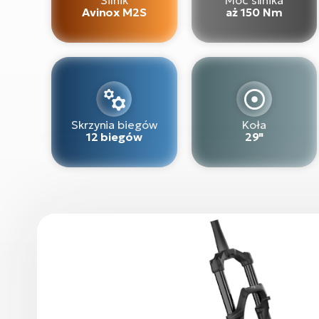
Avinox M2S
aż 150 Nm
Skrzynia biegów
Koła
12 biegów
29"