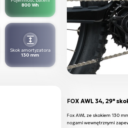
800 Wh
Skok amortyzatora
130 mm
FOX AWL 34, 29" sko
Fox AWL ze skokiem 130 mm,
nogami wewnętrznymi zapewn