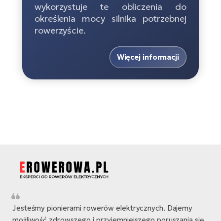
ro
e-
wykorzystuje te obliczenia do
ro
Gi
określenia mocy silnika potrzebnej
Ak
rowerzyście.
Ca
E-
TE
e-
ro
ro
Więcej informacji
Bu
Go
R2
E-
Ca
Pe
E-
Rę
ro
Po
Te
ro
E-
Ba
ro
ro
Ke
T
E-
Jesteśmy pionierami rowerów elektrycznych. Dajemy
To
Co
możliwość zdrowszego i przyjemniejszego poruszania się