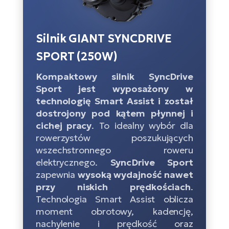
D
Sa
Wy
E-
ko
Tr
i 
ro
Se
e-
Le
Silnik GIANT SYNCDRIVE
Si
Tu
Fo
Ko
Sk
e-
SPORT (250W)
Po
e-
ro
E-
Kompaktowy silnik SyncDrive
ro
Ka
SU
Sil
Sport jest wyposażony w
Ap
ro
technologię Smart Assist i został
Ch
Cz
dostrojony pod kątem płynnej i
E-
Le
za
cichej pracy
. To idealny wybór dla
ro
Na
e-
AV
rowerzystów poszukujących
Ro
ko
ro
wszechstronnego roweru
Ma
ro
elektrycznego.
SyncDrive Sport
Da
E-
zapewnia
wysoką wydajność nawet
Ma
e-
ro
przy niskich prędkościach
.
sy
ro
4E
Technologia Smart Assist oblicza
Fi
moment obrotowy, kadencję,
Gr
E-
Za
nachylenie i prędkość oraz
e-