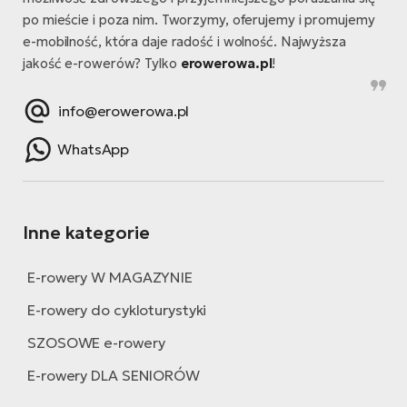
si
po mieście i poza nim. Tworzymy, oferujemy i promujemy
E-
e-mobilność, która daje radość i wolność. Najwyższa
GP
ro
jakość e-rowerów? Tylko
erowerowa.pl
!
lo
Te
info@erowerowa.pl
E-
ro
WhatsApp
S
E-
ro
Inne kategorie
Ri
E-rowery W MAGAZYNIE
E-
ro
E-rowery do cykloturystyki
Sa
SZOSOWE e-rowery
Cr
E-rowery DLA SENIORÓW
E-