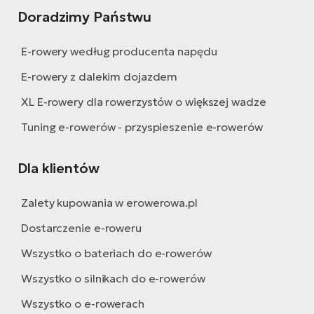
ro
Doradzimy Państwu
Ra
E-
E-rowery według producenta napędu
St
E-rowery z dalekim dojazdem
E-
XL E-rowery dla rowerzystów o większej wadze
A
Tuning e-rowerów - przyspieszenie e-rowerów
E-
ro
Dla klientów
BH
Bi
Zalety kupowania w erowerowa.pl
E-
Dostarczenie e-roweru
Mo
Wszystko o bateriach do e-rowerów
E-
Wszystko o silnikach do e-rowerów
ro
Wszystko o e-rowerach
W