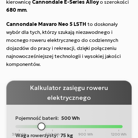
kierownicę
Cannondale E-Series Alloy
o szerokości
680 mm
.
Cannondale Mavaro Neo 5 LSTH
to doskonały
wybór dla tych, którzy szukają niezawodnego i
mocnego roweru elektrycznego do codziennych
dojazdów do pracy i rekreacji, dzięki połączeniu
najnowocześniejszej technologii i wysokiej jakości
komponentów.
Kalkulator zasięgu roweru
elektrycznego
Pojemność baterii:
500 Wh
300 Wh
600 Wh
900 Wh
1200 Wh
Waga rowerzysty:
75 kg