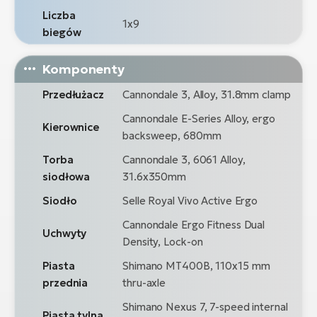
Liczba
1x9
biegów
Komponenty
Przedłużacz
Cannondale 3, Alloy, 31.8mm clamp
Cannondale E-Series Alloy, ergo
Kierownice
backsweep, 680mm
Torba
Cannondale 3, 6061 Alloy,
siodłowa
31.6x350mm
Siodło
Selle Royal Vivo Active Ergo
Cannondale Ergo Fitness Dual
Uchwyty
Density, Lock-on
Piasta
Shimano MT400B, 110x15 mm
przednia
thru-axle
Shimano Nexus 7, 7-speed internal
Piasta tylna