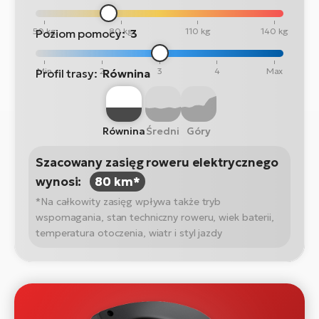
50 kg
80 kg
110 kg
140 kg
Poziom pomocy:
3
Min
2
3
4
Max
Profil trasy:
Równina
Równina
Średni
Góry
Szacowany zasięg roweru elektrycznego
wynosi:
80 km*
*Na całkowity zasięg wpływa także tryb
wspomagania, stan techniczny roweru, wiek baterii,
temperatura otoczenia, wiatr i styl jazdy