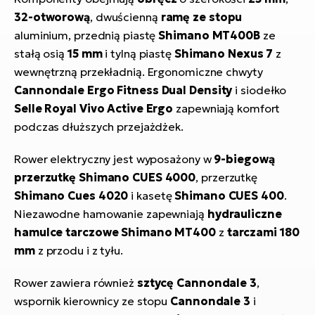
32-otworową
, dwuścienną
ramę ze stopu
aluminium, przednią piastę
Shimano
MT400B
ze
stałą osią
15 mm
i tylną piastę
Shimano Nexus 7
z
wewnętrzną przekładnią. Ergonomiczne chwyty
Cannondale Ergo Fitness Dual Density
i siodełko
Selle Royal Vivo Active Ergo
zapewniają komfort
podczas dłuższych przejażdżek.
Rower elektryczny jest wyposażony w
9-biegową
przerzutkę Shimano CUES 4000
, przerzutkę
Shimano Cues 4020
i kasetę
Shimano CUES 400
.
Niezawodne hamowanie zapewniają
hydrauliczne
hamulce tarczowe Shimano MT400
z
tarczami 180
mm
z przodu i z tyłu.
Rower zawiera również
sztycę Cannondale 3
,
wspornik kierownicy ze stopu
Cannondale 3
i