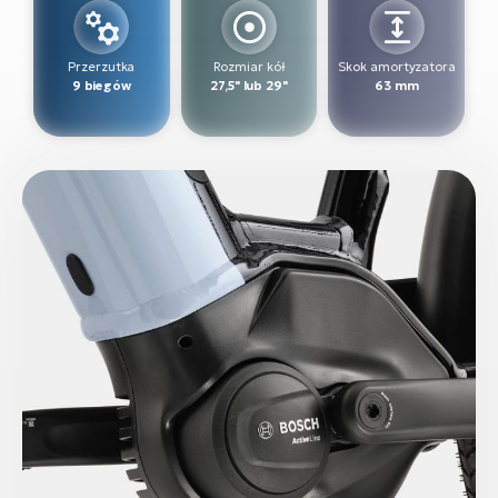
ro
Ra
Przerzutka
Rozmiar kół
Skok amortyzatora
E-
9 biegów
27,5" lub 29"
63 mm
St
E-
A
E-
ro
BH
Bi
E-
Mo
E-
ro
W