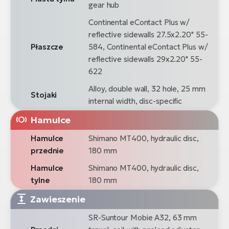
gear hub
Continental eContact Plus w/
reflective sidewalls 27.5x2.20" 55-
Płaszcze
584, Continental eContact Plus w/
reflective sidewalls 29x2.20" 55-
622
Alloy, double wall, 32 hole, 25 mm
Stojaki
internal width, disc-specific
Hamulce
Hamulce
Shimano MT400, hydraulic disc,
przednie
180 mm
Hamulce
Shimano MT400, hydraulic disc,
tylne
180 mm
Zawieszenie
SR-Suntour Mobie A32, 63 mm