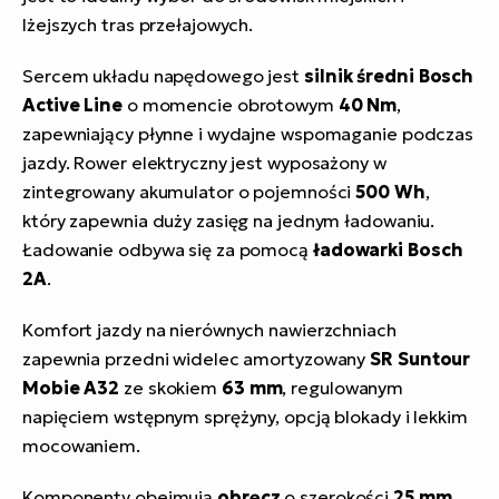
lżejszych tras przełajowych.
Sercem układu napędowego jest
silnik średni Bosch
Active Line
o momencie obrotowym
40 Nm
,
zapewniający płynne i wydajne wspomaganie podczas
jazdy. Rower elektryczny jest wyposażony w
zintegrowany akumulator o pojemności
500 Wh
,
który zapewnia duży zasięg na jednym ładowaniu.
Ładowanie odbywa się za pomocą
ładowarki Bosch
2A
.
Komfort jazdy na nierównych nawierzchniach
zapewnia przedni widelec amortyzowany
SR Suntour
Mobie A32
ze skokiem
63 mm
, regulowanym
napięciem wstępnym sprężyny, opcją blokady i lekkim
mocowaniem.
Komponenty obejmują
obręcz
o szerokości
25 mm
,