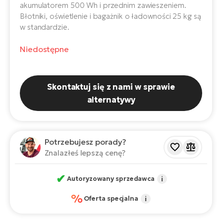
ro
akumulatorem 500 Wh i przednim zawieszeniem.
e-
ro
Gi
Błotniki, oświetlenie i bagażnik o ładowności 25 kg są
w standardzie.
Ak
Ca
E-
TE
e-
ro
Niedostępne
ro
Bu
Go
R2
E-
Skontaktuj się z nami w sprawie
Ca
Pe
alternatywy
E-
Rę
ro
Po
Te
Potrzebujesz porady?
ro
Znalazłeś lepszą cenę?
E-
Ba
ro
✔
Autoryzowany sprzedawca
i
ro
Ke
T
%
Oferta specjalna
i
E-
To
Co