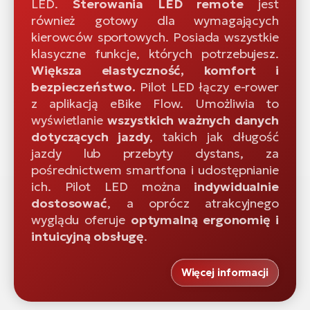
LED.
Sterowania LED remote
jest
również gotowy dla wymagających
kierowców sportowych. Posiada wszystkie
klasyczne funkcje, których potrzebujesz.
Większa elastyczność, komfort i
bezpieczeństwo.
Pilot LED łączy e-rower
z aplikacją eBike Flow. Umożliwia to
wyświetlanie
wszystkich ważnych danych
dotyczących jazdy
, takich jak długość
jazdy lub przebyty dystans, za
pośrednictwem smartfona i udostępnianie
ich. Pilot LED można
indywidualnie
dostosować
, a oprócz atrakcyjnego
wyglądu oferuje
optymalną ergonomię i
intuicyjną obsługę
.
Więcej informacji