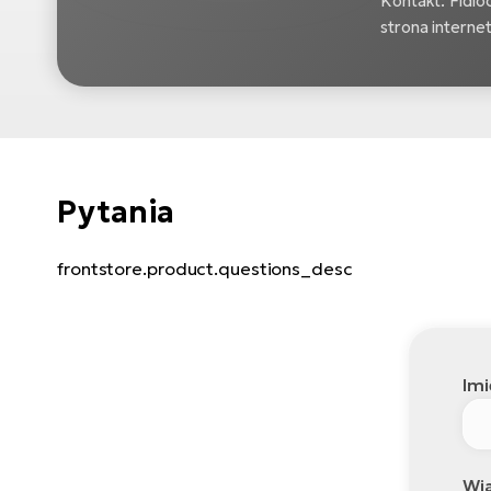
Kontakt: Fidlo
strona intern
Pytania
frontstore.product.questions_desc
Imi
Wi