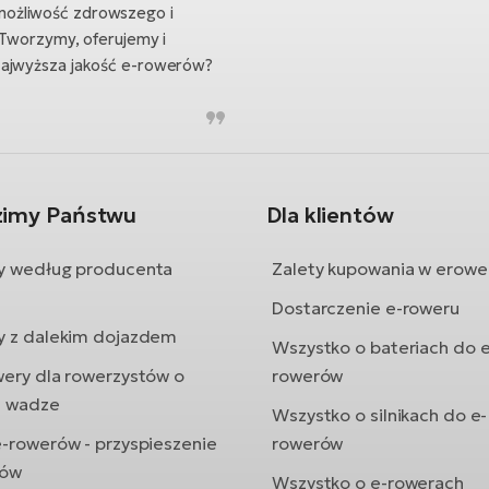
możliwość zdrowszego i
 Tworzymy, oferujemy i
Najwyższa jakość e-rowerów?
zimy Państwu
Dla klientów
y według producenta
Zalety kupowania w erowe
Dostarczenie e-roweru
y z dalekim dojazdem
Wszystko o bateriach do e
wery dla rowerzystów o
rowerów
j wadze
Wszystko o silnikach do e-
e-rowerów - przyspieszenie
rowerów
rów
Wszystko o e-rowerach