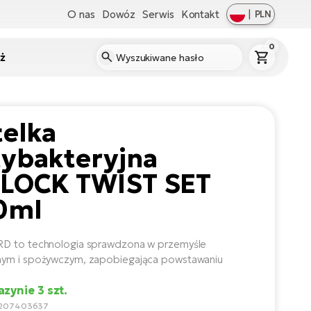
O nas
Dowóz
Serwis
Kontakt
|
PLN
0
ż
telka
tybakteryjna
DLOCK TWIST SET
0ml
D to technologia sprawdzona w przemyśle
ym i spożywczym, zapobiegająca powstawaniu
zynie 3 szt.
1207403637