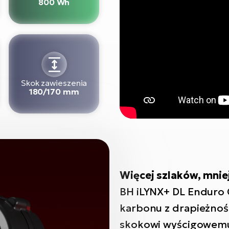
800 Wh
Skok zawieszenia
180/170 mm
Więcej szlaków, mnie
BH iLYNX+ DL Enduro C
karbonu z drapieżnoś
skokowi wyścigowemu 