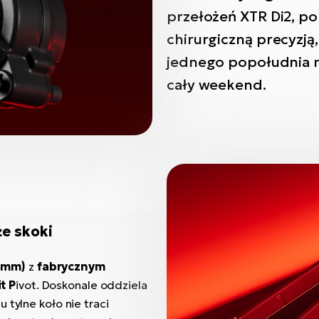
przełożeń XTR Di2, po
chirurgiczną precyzją,
jednego popołudnia m
cały weekend.
że skoki
 mm)
z
fabrycznym
it P
ivot. Doskonale oddziela
 tylne koło nie traci