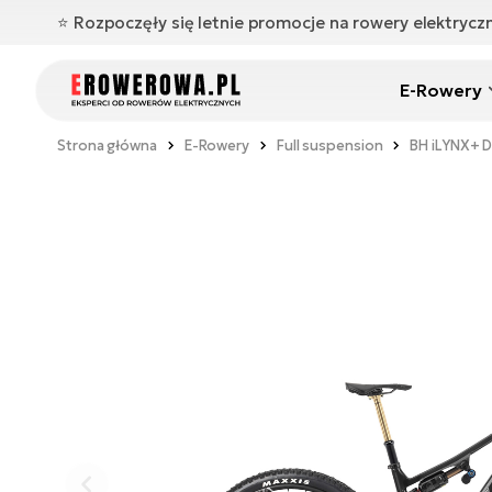
⭐️ Rozpoczęły się letnie promocje na rowery elektryc
E-Rowery
Strona główna
E-Rowery
Full suspension
BH iLYNX+ D