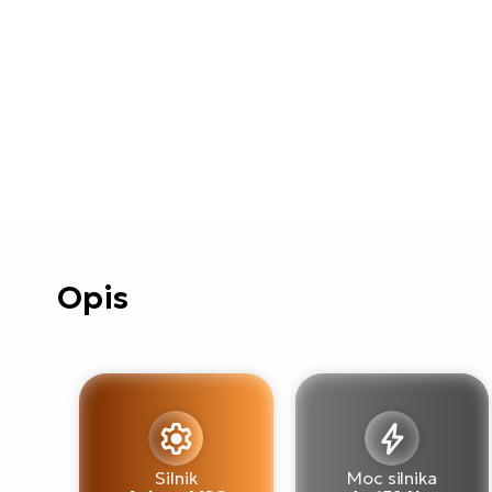
Opis
Silnik
Moc silnika