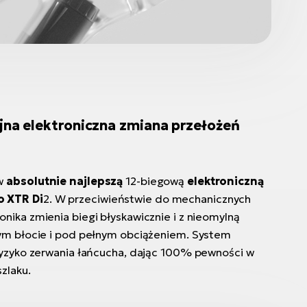
yjna elektroniczna zmiana przełożeń
 w
absolutnie najlepszą
12-biegową
elektroniczną
o XTR Di
2. W przeciwieństwie do mechanicznych
nika zmienia biegi błyskawicznie i z nieomylną
zym błocie i pod pełnym obciążeniem. System
ryzyko zerwania łańcucha, dając 100% pewności w
zlaku.