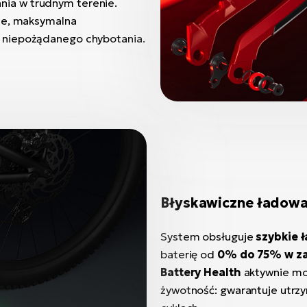
ia w trudnym terenie.
nie, maksymalna
 niepożądanego chybotania.
Błyskawiczne ładowa
System obsługuje
szybkie 
baterię od
0% do 75% w za
Battery Health
aktywnie mon
żywotność: gwarantuje utrz