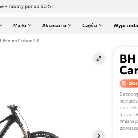
zne – rabaty ponad 50%!
Marki
Akcesoria
Części
Wyprzeda
L Enduro Carbon 9.8
BH
Ca
2026
Bezkomp
najbardz
drapieżn
mocy 15
zmiana p
zawiesz