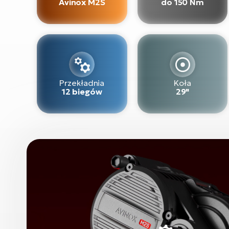
Avinox M2S
do 150 Nm
Przekładnia
Koła
12 biegów
29"