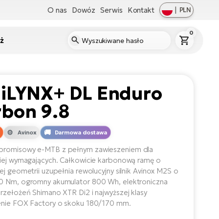
O nas
Dowóz
Serwis
Kontakt
|
PLN
0
ż
 iLYNX+ DL Enduro
rbon 9.8
Avinox
Darmowa dostawa
romisowy e-MTB z pełnym zawieszeniem dla
iej wymagających. Całkowicie karbonową ramę o
ej geometrii uzupełnia rewolucyjny silnik Avinox M2S o
0 Nm, ogromny akumulator 800 Wh, elektroniczna
rzełożeń Shimano XTR Di2 i najwyższej klasy
enie FOX Factory o skoku 180/170 mm.