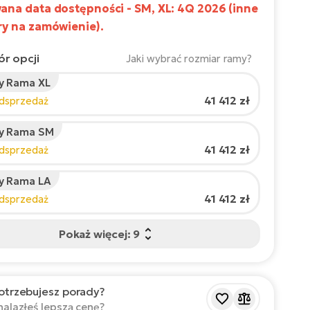
ana data dostępności - SM, XL: 4Q 2026 (inne
ry na zamówienie).
r opcji
Jaki wybrać rozmiar ramy?
y Rama XL
t rowerzysty:
165
cm
41 412 zł
edsprzedaż
210
y Rama SM
41 412 zł
edsprzedaż
cany rozmiar
*
:
17 - 18" (M)
 wartości są orientacyjne.
y Rama LA
41 412 zł
edsprzedaż
Pokaż więcej: 9
otrzebujesz porady?
nalazłeś lepszą cenę?