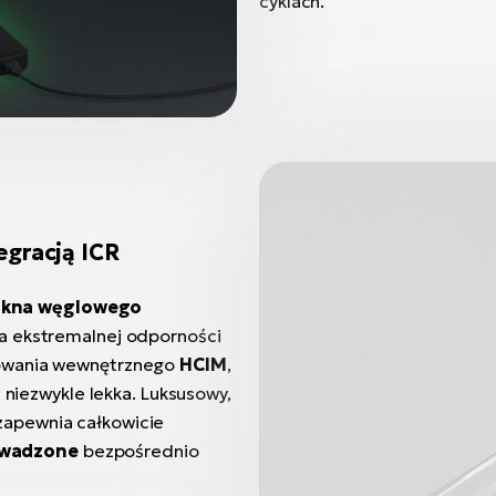
cyklach.
egracją ICR
ókna węglowego
a ekstremalnej odporności
mowania wewnętrznego
HCIM
,
 niezwykle lekka. Luksusowy,
apewnia całkowicie
owadzone
bezpośrednio