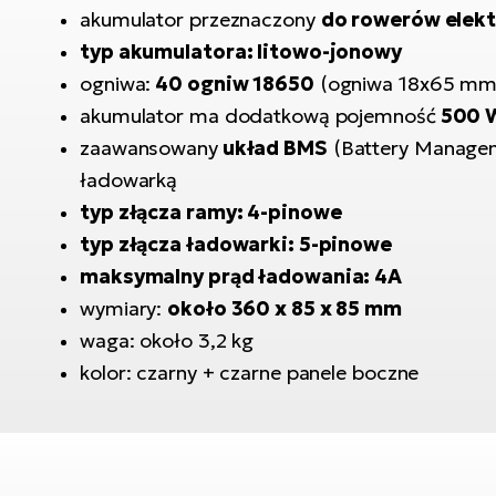
akumulator przeznaczony
do rowerów elektr
typ akumulatora: litowo-jonowy
ogniwa:
40 ogniw 18650
(ogniwa 18x65 mm
akumulator ma dodatkową pojemność
500 
zaawansowany
układ BMS
(Battery Manageme
ładowarką
typ złącza ramy: 4-pinowe
typ złącza ładowarki: 5-pinowe
maksymalny prąd ładowania: 4A
wymiary:
około 360 x 85 x 85 mm
waga: około 3,2 kg
kolor: czarny + czarne panele boczne