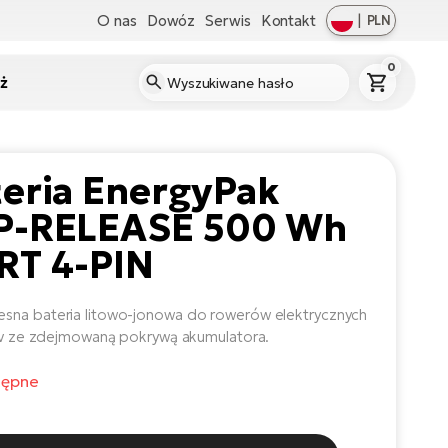
O nas
Dowóz
Serwis
Kontakt
|
PLN
0
ż
teria EnergyPak
P-RELEASE 500 Wh
RT 4-PIN
na bateria litowo-jonowa do rowerów elektrycznych
Liv ze zdejmowaną pokrywą akumulatora.
tępne