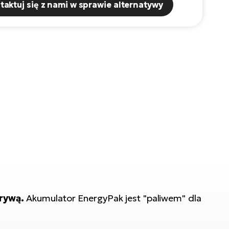
taktuj się z nami w sprawie alternatywy
rywą.
Akumulator EnergyPak jest "paliwem" dla