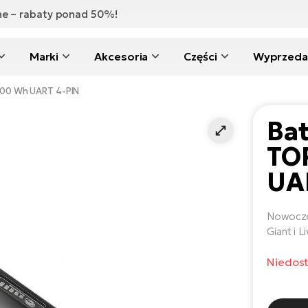
zne – rabaty ponad 50%!
Marki
Akcesoria
Części
Wyprzeda
500 Wh UART 4-PIN
Ba
TO
UA
Nowoczes
Giant i 
Niedos