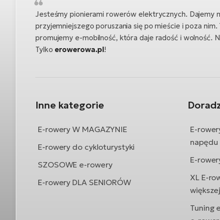
Jesteśmy pionierami rowerów elektrycznych. Dajemy 
przyjemniejszego poruszania się po mieście i poza nim.
promujemy e-mobilność, która daje radość i wolność. 
Tylko
erowerowa.pl
!
Inne kategorie
Dorad
E-rowery W MAGAZYNIE
E-rower
napędu
E-rowery do cykloturystyki
E-rower
SZOSOWE e-rowery
XL E-ro
E-rowery DLA SENIORÓW
większe
Tuning 