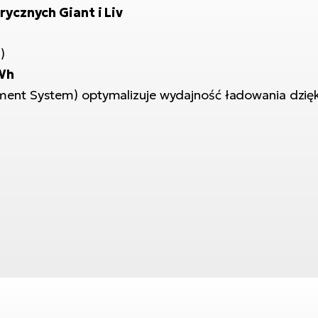
ycznych Giant i Liv
)
Wh
nt System) optymalizuje wydajność ładowania dzięki