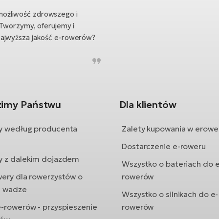
możliwość zdrowszego i
 Tworzymy, oferujemy i
Najwyższa jakość e-rowerów?
zimy Państwu
Dla klientów
y według producenta
Zalety kupowania w erowe
Dostarczenie e-roweru
y z dalekim dojazdem
Wszystko o bateriach do e
wery dla rowerzystów o
rowerów
j wadze
Wszystko o silnikach do e-
e-rowerów - przyspieszenie
rowerów