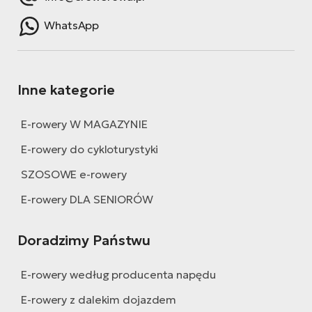
ro
Ra
WhatsApp
E-
St
Inne kategorie
E-
A
E-rowery W MAGAZYNIE
E-
E-rowery do cykloturystyki
ro
SZOSOWE e-rowery
BH
Bi
E-rowery DLA SENIORÓW
E-
Doradzimy Państwu
Mo
E-
E-rowery według producenta napędu
ro
E-rowery z dalekim dojazdem
W