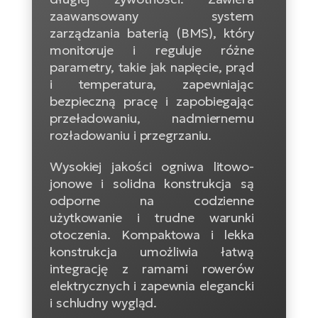
ro
e-
zaawansowany system
ro
Gi
zarządzania baterią (BMS), który
Ak
Ca
monitoruje i reguluje różne
E-
TE
e-
parametry, takie jak napięcie, prąd
ro
ro
i temperatura, zapewniając
Bu
Go
bezpieczną pracę i zapobiegając
R2
E-
przeładowaniu, nadmiernemu
Ca
rozładowaniu i przegrzaniu.
Pe
E-
Wysokiej jakości ogniwa litowo-
Rę
ro
jonowe i solidna konstrukcja są
Po
Te
odporne na codzienne
ro
użytkowanie i trudne warunki
E-
otoczenia. Kompaktowa i lekka
Ba
ro
konstrukcja umożliwia łatwą
ro
Ke
integrację z ramami rowerów
T
elektrycznych i zapewnia elegancki
E-
i schludny wygląd.
To
Co