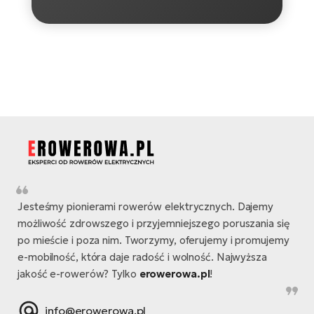
si
E-
GP
ro
lo
Te
E-
ro
S
E-
ro
Ri
Jesteśmy pionierami rowerów elektrycznych. Dajemy
E-
możliwość zdrowszego i przyjemniejszego poruszania się
ro
po mieście i poza nim. Tworzymy, oferujemy i promujemy
Sa
e-mobilność, która daje radość i wolność. Najwyższa
Cr
jakość e-rowerów? Tylko
erowerowa.pl
!
E-
info@erowerowa.pl