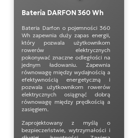
D
Sa
Wy
E-
ko
Tr
i 
ro
Bateria DARFON 360 Wh
Se
e-
Le
Si
Tu
Fo
Bateria Darfon o pojemności 360
Ko
Sk
e-
Wh zapewnia duży zapas energii,
Po
e-
ro
E-
który pozwala użytkownikom
ro
rowerów elektrycznych
Ka
SU
Sil
Ap
pokonywać znaczne odległości na
ro
Ch
jednym ładowaniu. Zapewnia
Cz
E-
równowagę między wydajnością a
Le
za
ro
Na
efektywnością energetyczną i
e-
AV
Ro
ko
pozwala użytkownikom rowerów
ro
Ma
ro
elektrycznych osiągnąć dobrą
równowagę między prędkością a
Da
E-
Ma
zasięgiem.
e-
ro
sy
ro
4E
Fi
Zaprojektowany z myślą o
bezpieczeństwie, wytrzymałości i
Gr
E-
Za
długiej żywotności. Zawiera
e-