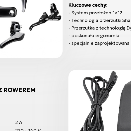
Kluczowe cechy:
- System przełożeń 1×12
- Technologia przerzutki S
- Przerzutka z technologią
- doskonała ergonomia
- specjalnie zaprojektowana
 Z ROWEREM
2 A
220 - 240 V