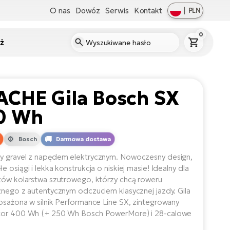
O nas
Dowóz
Serwis
Kontakt
|
PLN
0
ż
ACHE Gila Bosch SX
0 Wh
Bosch
Darmowa dostawa
y gravel z napędem elektrycznym. Nowoczesny design,
 osiągi i lekka konstrukcja o niskiej masie! Idealny dla
tów kolarstwa szutrowego, którzy chcą roweru
znego z autentycznym odczuciem klasycznej jazdy. Gila
osażona w silnik Performance Line SX, zintegrowany
tor 400 Wh (+ 250 Wh Bosch PowerMore) i 28-calowe