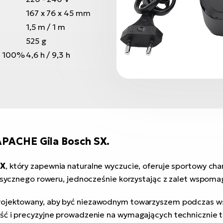
167 x 76 x 45 mm
1,5 m / 1 m
525 g
 / 100%
4,6 h / 9,3 h
APACHE Gila Bosch SX.
SX
, który zapewnia naturalne wyczucie, oferuje sportowy chara
lasycznego roweru, jednocześnie korzystając z zalet wspoma
rojektowany, aby być niezawodnym towarzyszem podczas ws
ć i precyzyjne prowadzenie na wymagających technicznie tra