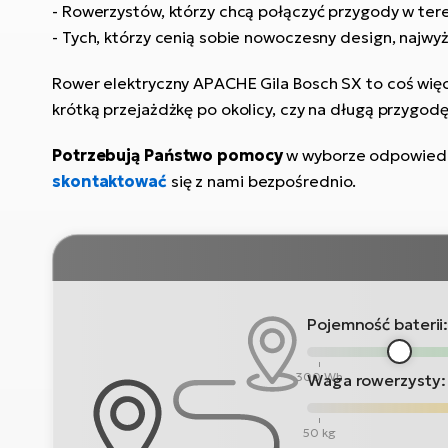
- Rowerzystów, którzy chcą połączyć przygody w ter
- Tych, którzy cenią sobie nowoczesny design, najwyż
Rower elektryczny APACHE Gila Bosch SX to coś więce
krótką przejażdżkę po okolicy, czy na długą przygodę
Potrzebują Państwo pomocy
w wyborze odpowie
skontaktować
się z nami bezpośrednio.
Pojemność baterii
300 Wh
Waga rowerzysty:
50 kg