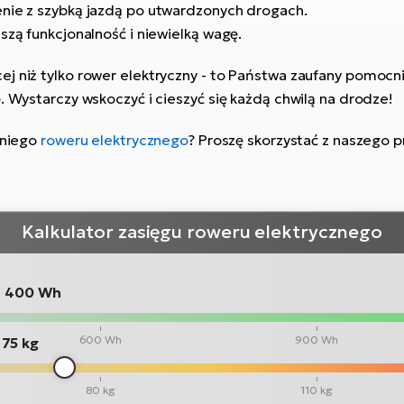
enie z szybką jazdą po utwardzonych drogach.
szą funkcjonalność i niewielką wagę.
j niż tylko rower elektryczny - to Państwa zaufany pomocnik
. Wystarczy wskoczyć i cieszyć się każdą chwilą na drodze!
dniego
roweru elektrycznego
? Proszę skorzystać z naszego 
Kalkulator zasięgu roweru elektrycznego
:
400 Wh
600 Wh
900 Wh
75 kg
80 kg
110 kg