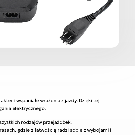
kter i wspaniałe wrażenia z jazdy. Dzięki tej
gania elektrycznego.
zystkich rodzajów przejażdżek.
sach, gdzie z łatwością radzi sobie z wybojami i