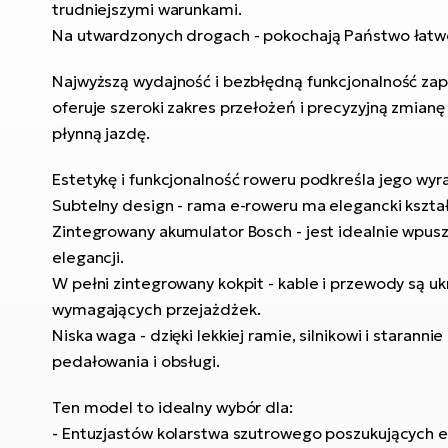
trudniejszymi warunkami.
Na utwardzonych drogach - pokochają Państwo łatwość
Najwyższą wydajność i bezbłędną funkcjonalność z
oferuje szeroki zakres przełożeń i precyzyjną zmian
płynną jazdę.
Estetykę i funkcjonalność roweru podkreśla jego wyr
Subtelny design - rama e-roweru ma elegancki kształ
Zintegrowany akumulator Bosch - jest idealnie wpusz
elegancji.
W pełni zintegrowany kokpit - kable i przewody są u
wymagających przejażdżek.
Niska waga - dzięki lekkiej ramie, silnikowi i sta
pedałowania i obsługi.
Ten model to idealny wybór dla:
- Entuzjastów kolarstwa szutrowego poszukujących e