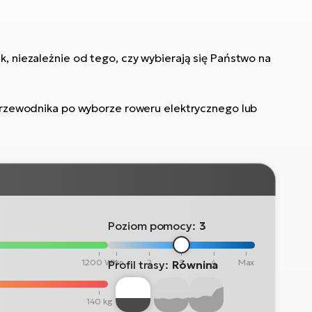
, niezależnie od tego, czy wybierają się Państwo na
przewodnika po wyborze roweru elektrycznego lub
Poziom pomocy:
3
1200 Wh
Min
2
3
4
Max
Profil trasy:
Równina
140 kg