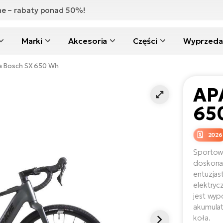
zne – rabaty ponad 50%!
Marki
Akcesoria
Części
Wyprzeda
a Bosch SX 650 Wh
AP
65
2026
Sportow
doskonałe
entuzjas
elektryc
jest wyp
akumula
koła.