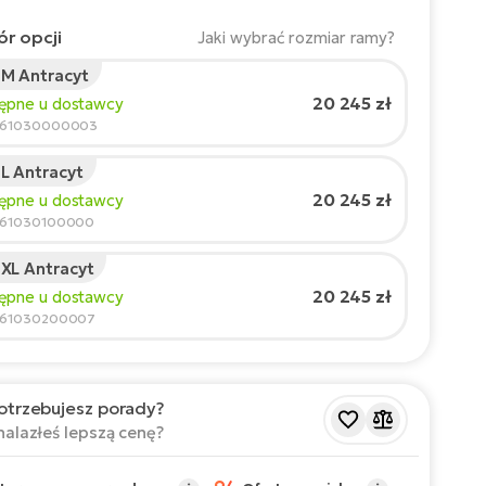
r opcji
Jaki wybrać rozmiar ramy?
M Antracyt
t rowerzysty:
165
cm
20 245 zł
tępne u dostawcy
210
5861030000003
L Antracyt
cany rozmiar
*
:
17 - 18" (M)
20 245 zł
tępne u dostawcy
 wartości są orientacyjne.
861030100000
XL Antracyt
20 245 zł
tępne u dostawcy
861030200007
otrzebujesz porady?
nalazłeś lepszą cenę?