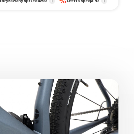
%
toryzowany sprzedawca
i
Oferta specjalna
i