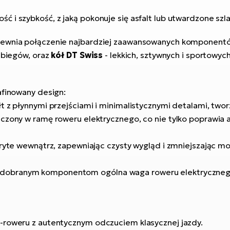
 i szybkość, z jaką pokonuje się asfalt lub utwardzone szl
apewnia połączenie najbardziej zaawansowanych komponentó
ę biegów, oraz
kół DT Swiss
- lekkich, sztywnych i sportowyc
afinowany design:
t z płynnymi przejściami i minimalistycznymi detalami, two
czony w ramę roweru elektrycznego, co nie tylko poprawia a
kryte wewnątrz, zapewniając czysty wygląd i zmniejszając m
rannie dobranym komponentom ogólna waga roweru elektryczne
-roweru z autentycznym odczuciem klasycznej jazdy.