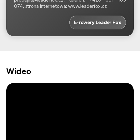
ro
074, strona internetowa: www.leaderfox.cz
Ra
E-rowery Leader Fox
E-
St
E-
A
E-
Wideo
ro
BH
Bi
E-
Mo
E-
ro
W