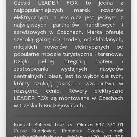
Czeski LEADER FOX to jedna z
si
najpopularniejszych marek rowerów
E-
elektrycznych, a ekolo.cz jest jednym z
GP
ro
największych partnerów handlowych i
lo
Te
serwisowych w Czechach. Marka oferuje
szeroką gamę 40 modeli, od składanych,
E-
miejskich rowerów elektrycznych po
ro
popularne modele turystyczne i terenowe.
S
Dzięki pełnej integracji baterii i
E-
zastosowaniu wydajnych napędów
ro
centralnych i piast, jest to wybór dla tych,
Ri
którzy szukają jakości i wzornictwa w
rozsądnej cenie. Rowery elektryczne
E-
LEADER FOX są montowane w Czechach
ro
w Czeskich Budziejowicach.
Sa
Cr
Kontakt: Bohemia bike a.s., Okruzni 697, 370 01
Ceske Budejovice, Republika Czeska, e-mail:
E-
prodejna@leaderfox.cz, telefon: +420 601 105