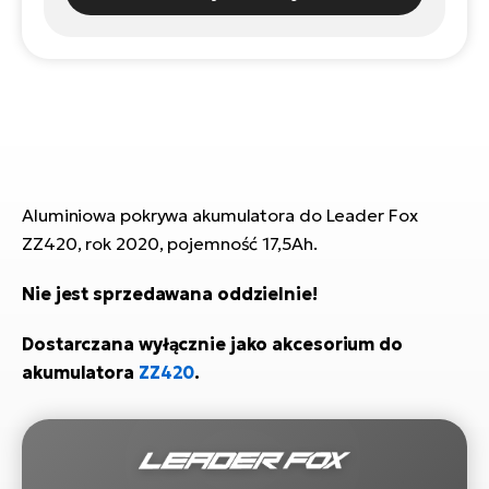
ro
e-
ro
Gi
Ak
Ca
E-
TE
e-
ro
ro
Bu
Go
R2
E-
Ca
Pe
Aluminiowa pokrywa akumulatora do Leader Fox
ZZ420, rok 2020, pojemność 17,5Ah.
E-
Rę
ro
Nie jest sprzedawana oddzielnie!
Po
Te
ro
Dostarczana wyłącznie jako akcesorium do
E-
akumulatora
ZZ420
.
Ba
ro
ro
Ke
T
E-
To
Co