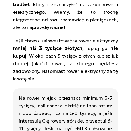
ro
budżet
, który przeznaczyłeś na zakup roweru
Ra
elektrycznego. Wiemy, że to trochę
niegrzeczne od razu rozmawiać o pieniądzach,
E-
ale to naprawdę ważne!
St
Jeśli chcesz zainwestować w rower elektryczny
E-
A
mniej niż 3 tysiące złotych
, lepiej go
nie
kupuj
. W okolicach 3 tysięcy złotych kupisz już
E-
dobrej jakości rower, z którego będziesz
ro
zadowolony. Natomiast rower elektryczny za tę
BH
kwotę nie.
Bi
E-
Na rower miejski przeznacz minimum 3-5
Mo
tysięcy, jeśli chcesz jeździć na łono natury
i podróżować, licz na 5-8 tysięcy, a jeśli
E-
interesują Cię rowery górskie, przygotuj 6-
ro
11 tysięcy. Jeśli ma być eMTB całkowicie
W