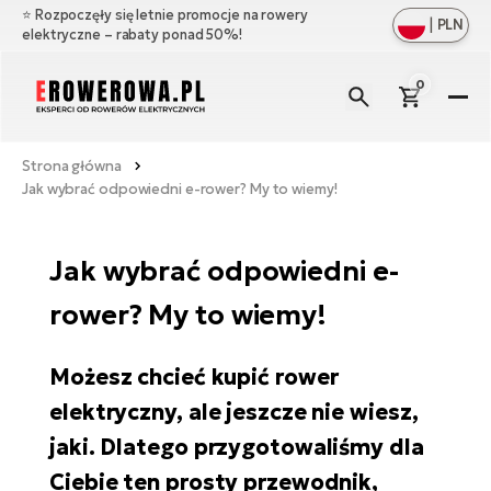
⭐️ Rozpoczęły się letnie promocje na rowery
|
PLN
elektryczne – rabaty ponad 50%!
0
E-
R
Strona główna
Zo
Ma
Jak wybrać odpowiedni e-rower? My to wiemy!
ws
Zo
Ak
Ful
ws
Jak wybrać odpowiedni e-
su
Zo
Cz
E-
ws
rower? My to wiemy!
Gó
ro
Zo
W
e-
Oś
Cr
ws
Możesz chcieć kupić rower
ro
Bł
E-
Ba
elektryczny, ale jeszcze nie wiesz,
O
Mi
ro
jaki. Dlatego przygotowaliśmy dla
na
Ba
e-
Ła
Ag
Ciebie ten prosty przewodnik,
ro