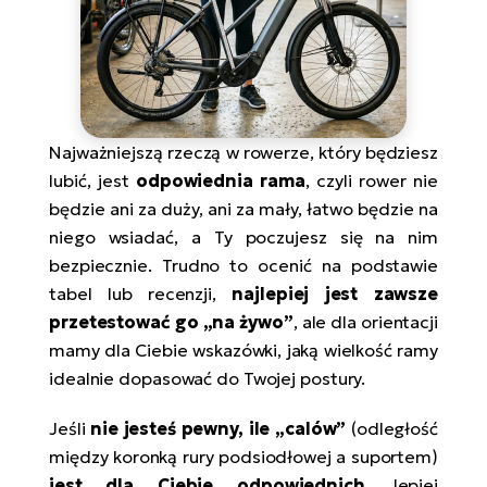
Najważniejszą rzeczą w rowerze, który będziesz
lubić, jest
odpowiednia rama
, czyli rower nie
będzie ani za duży, ani za mały, łatwo będzie na
niego wsiadać, a Ty poczujesz się na nim
bezpiecznie. Trudno to ocenić na podstawie
tabel lub recenzji,
najlepiej jest zawsze
przetestować go „na żywo”
, ale dla orientacji
mamy dla Ciebie wskazówki, jaką wielkość ramy
idealnie dopasować do Twojej postury.
Jeśli
nie jesteś pewny, ile „calów”
(odległość
między koronką rury podsiodłowej a suportem)
jest dla Ciebie odpowiednich
, lepiej