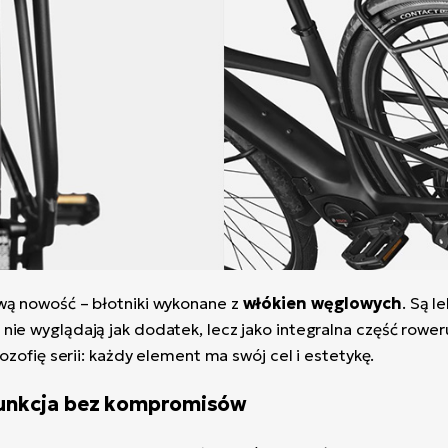
wą nowość – błotniki wykonane z
włókien węglowych
. Są l
ie wyglądają jak dodatek, lecz jako integralna część rower
ozofię serii: każdy element ma swój cel i estetykę.
funkcja bez kompromisów