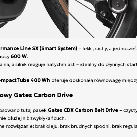
rmance Line SX (Smart System)
– lekki, cichy, a jednocz
mocy
600 W
.
ralna, a silnik reaguje natychmiast – idealny do płynnych star
ompactTube 400 Wh
oferuje doskonałą równowagę między 
owy Gates Carbon Drive
tosowano tutaj pasek
Gates CDX Carbon Belt Drive
– czysty
ie dłużej niż zwykły łańcuch.
e rozwiązanie: brak oleju, brak brudnych spodni, brak regulac