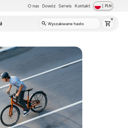
O nas
Dowóz
Serwis
Kontakt
|
PLN
0
ż