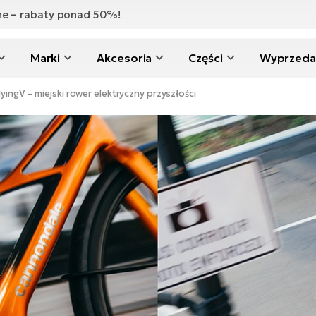
zne – rabaty ponad 50%!
Marki
Akcesoria
Części
Wyprzeda
yingV – miejski rower elektryczny przyszłości