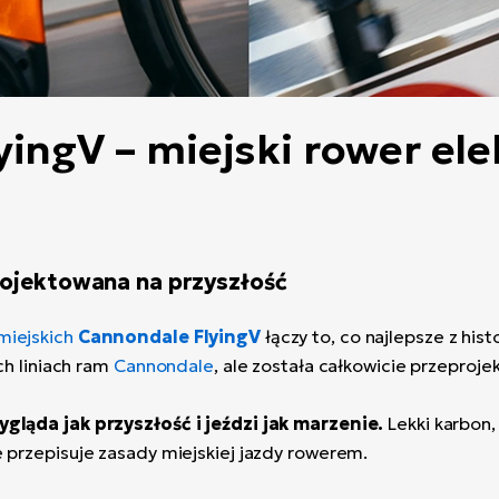
ingV – miejski rower el
projektowana na przyszłość
miejskich
Cannondale FlyingV
łączy to, co najlepsze z hist
ch liniach ram
Cannondale
, ale została całkowicie przepro
gląda jak przyszłość i jeździ jak marzenie.
Lekki karbon,
 przepisuje zasady miejskiej jazdy rowerem.