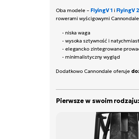
Oba modele –
FlyingV 1
i
FlyingV 
rowerami wyścigowymi Cannondale,
- niska waga
- wysoka sztywność i natychmias
- elegancko zintegrowane prow
- minimalistyczny wygląd
Dodatkowo Cannondale oferuje
do
Pierwsze w swoim rodzaju: